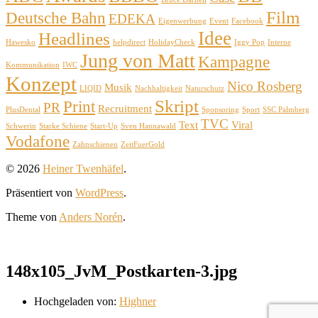
Film
Deutsche Bahn
EDEKA
Eigenwerbung
Event
Facebook
Idee
Headlines
Hawesko
helpdirect
HolidayCheck
Iggy Pop
Interne
Jung von Matt
Kampagne
Kommunikation
IWC
Konzept
Nico Rosberg
Musik
LIQID
Nachhaltigkeit
Naturschutz
Skript
Print
PR
Recruitment
PlusDental
Sponsoring
Sport
SSC Palmberg
TVC
Text
Viral
Schwerin
Starke Schiene
Start-Up
Sven Hannawald
Vodafone
Zahnschienen
ZeitFuerGold
© 2026
Heiner Twenhäfel
.
Präsentiert von
WordPress
.
Theme von
Anders Norén
.
148x105_JvM_Postkarten-3.jpg
Hochgeladen von:
Highner