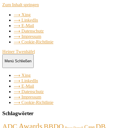
Zum Inhalt springen
⟶ Xing
⟶ LinkedIn
⟶ E-Mail
⟶ Datenschutz
⟶ Impressum
⟶ Cookie-Richtlinie
Heiner Twenhäfel
Menü
Schließen
⟶ Xing
⟶ LinkedIn
⟶ E-Mail
⟶ Datenschutz
⟶ Impressum
⟶ Cookie-Richtlinie
Schlagwörter
Awards
ADC
BBDO
DB
Case
Bruce Darnell