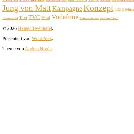
Konzept
Jung von Matt
Kampagne
Mus
LIQID
Vodafone
TVC
Text
Viral
Hannawald
Zahnschienen
ZeitFuerGold
© 2026
Heiner Twenhäfel
.
Präsentiert von
WordPress
.
Theme von
Anders Norén
.