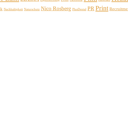
Print
Nico Rosberg
PR
ik
Recruitme
Nachhaltigkeit
Naturschutz
PlusDental