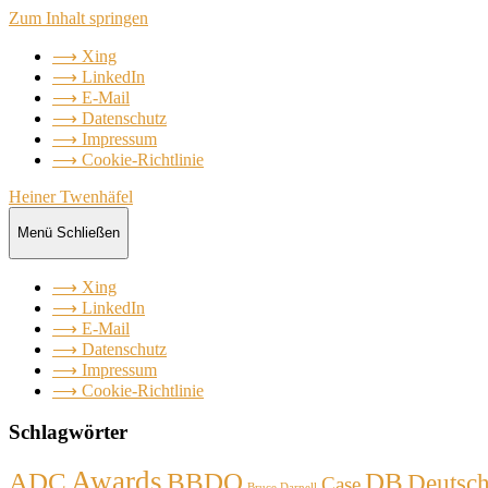
Zum Inhalt springen
⟶ Xing
⟶ LinkedIn
⟶ E-Mail
⟶ Datenschutz
⟶ Impressum
⟶ Cookie-Richtlinie
Heiner Twenhäfel
Menü
Schließen
⟶ Xing
⟶ LinkedIn
⟶ E-Mail
⟶ Datenschutz
⟶ Impressum
⟶ Cookie-Richtlinie
Schlagwörter
Awards
ADC
BBDO
DB
Deutsc
Case
Bruce Darnell