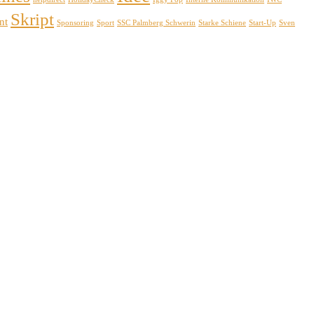
Skript
nt
Sponsoring
Sport
SSC Palmberg Schwerin
Starke Schiene
Start-Up
Sven